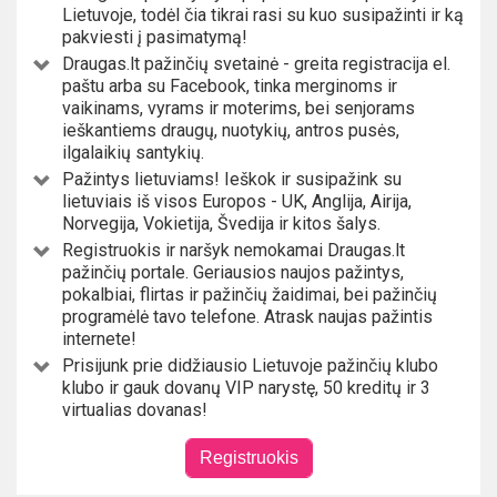
Lietuvoje, todėl čia tikrai rasi su kuo susipažinti ir ką
pakviesti į pasimatymą!
Draugas.lt pažinčių svetainė - greita registracija el.
paštu arba su Facebook, tinka merginoms ir
vaikinams, vyrams ir moterims, bei senjorams
ieškantiems draugų, nuotykių, antros pusės,
ilgalaikių santykių.
Pažintys lietuviams! Ieškok ir susipažink su
lietuviais iš visos Europos - UK, Anglija, Airija,
Norvegija, Vokietija, Švedija ir kitos šalys.
Registruokis ir naršyk nemokamai Draugas.lt
pažinčių portale. Geriausios naujos pažintys,
pokalbiai, flirtas ir pažinčių žaidimai, bei pažinčių
programėlė tavo telefone. Atrask naujas pažintis
internete!
Prisijunk prie didžiausio Lietuvoje pažinčių klubo
klubo ir gauk dovanų VIP narystę, 50 kreditų ir 3
virtualias dovanas!
Registruokis