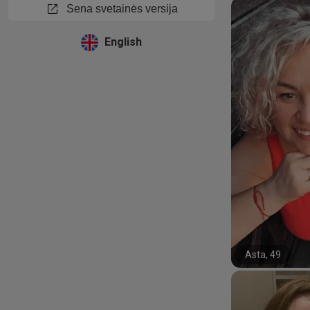
open_in_new
Sena svetainės versija
English
Asta, 49
#19#