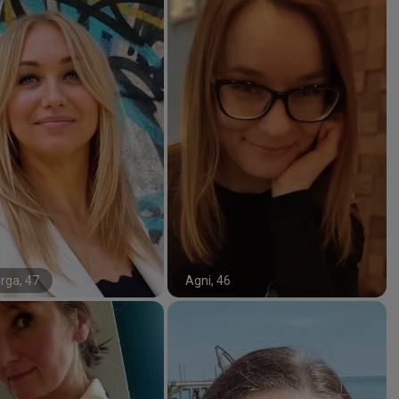
rga, 47
Agni, 46
#9#