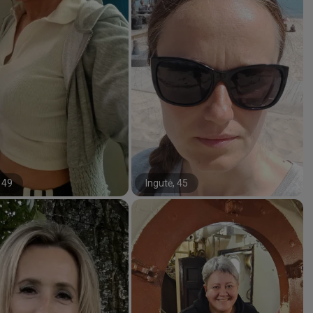
 49
Ingutė, 45
#39#