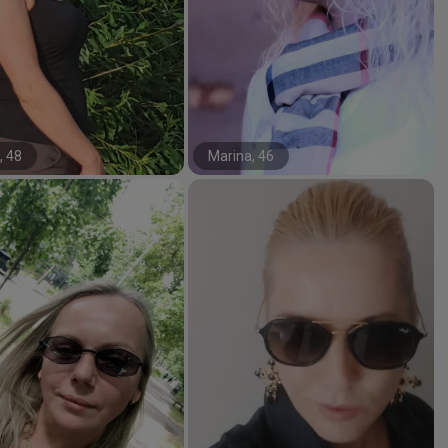
, 48
Marina, 46
#13#