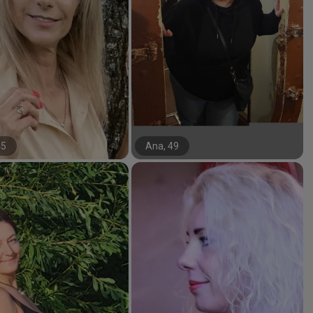
45
Ana, 49
#0#