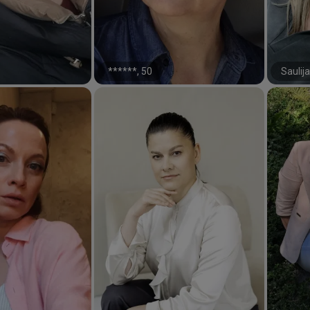
******, 50
Saulija
#57#
#47#