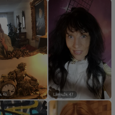
a, 45
LaimuŽe, 47
#34#