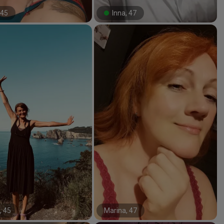
 45
Inna, 47
#0#
, 45
Marina, 47
#51#