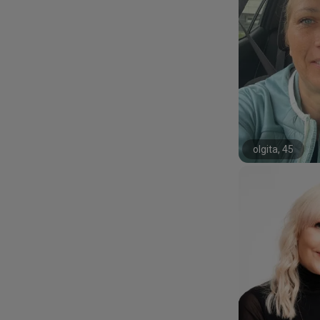
olgita, 45
#20#