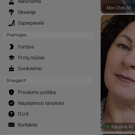
Nanoferma
Mon Cher, 45
#32#
Okeanija
Superpanelė
Pramogos
Fortūna
Protų mūšiai
Sveikinimai
Draugas.lt
Privatumo politika
Naudojimosi taisyklės
D.U.K.
Kontaktai
Karolina, 45
#15#