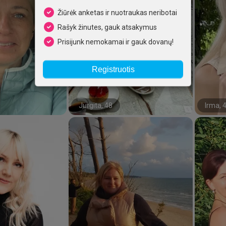
Žiūrėk anketas ir nuotraukas neribotai
Rašyk žinutes, gauk atsakymus
Prisijunk nemokamai ir gauk dovanų!
Registruotis
Jurgita, 48
Irma, 
#63#
#25#