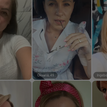
Oksana, 49
Ingebo
#34#
#72#