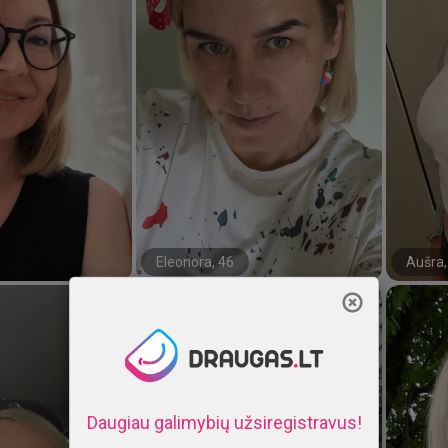
Eleonora, 46
Aušra,
#27#
#39#
Uždaryti
Daugiau galimybių užsiregistravus!