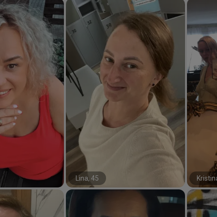
Lina, 45
Kristin
#0#
#10#