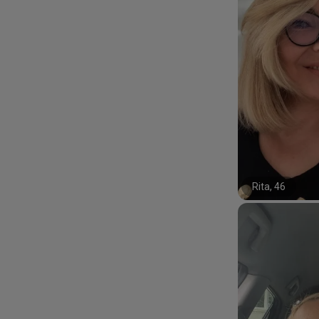
Rita, 46
#100#