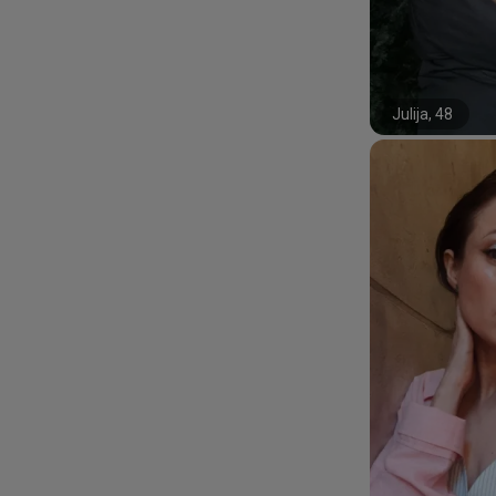
Julija, 48
#31#