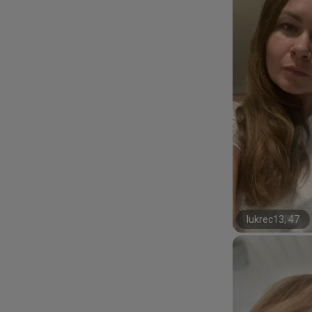
lukrec13, 47
#53#