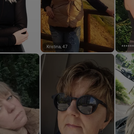
Kristina, 47
******
#31#
#11#