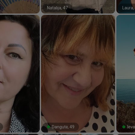
Natalija, 47
Laura,
#24#
#3#
Dangutė, 49
Ieva
#59#
#9#