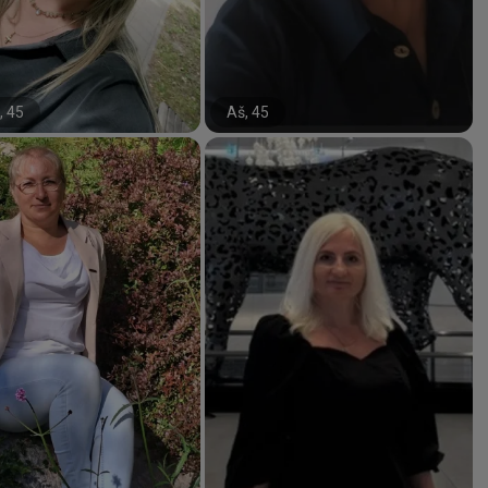
, 45
Aš, 45
#35#