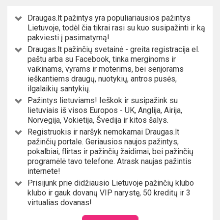
Draugas.lt pažintys yra populiariausios pažintys
Lietuvoje, todėl čia tikrai rasi su kuo susipažinti ir ką
pakviesti į pasimatymą!
Draugas.lt pažinčių svetainė - greita registracija el.
paštu arba su Facebook, tinka merginoms ir
vaikinams, vyrams ir moterims, bei senjorams
ieškantiems draugų, nuotykių, antros pusės,
ilgalaikių santykių.
Pažintys lietuviams! Ieškok ir susipažink su
lietuviais iš visos Europos - UK, Anglija, Airija,
Norvegija, Vokietija, Švedija ir kitos šalys.
Registruokis ir naršyk nemokamai Draugas.lt
pažinčių portale. Geriausios naujos pažintys,
pokalbiai, flirtas ir pažinčių žaidimai, bei pažinčių
programėlė tavo telefone. Atrask naujas pažintis
internete!
Prisijunk prie didžiausio Lietuvoje pažinčių klubo
klubo ir gauk dovanų VIP narystę, 50 kreditų ir 3
virtualias dovanas!