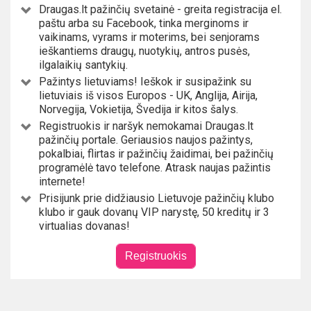
Draugas.lt pažinčių svetainė - greita registracija el.
paštu arba su Facebook, tinka merginoms ir
vaikinams, vyrams ir moterims, bei senjorams
ieškantiems draugų, nuotykių, antros pusės,
ilgalaikių santykių.
Pažintys lietuviams! Ieškok ir susipažink su
lietuviais iš visos Europos - UK, Anglija, Airija,
Norvegija, Vokietija, Švedija ir kitos šalys.
Registruokis ir naršyk nemokamai Draugas.lt
pažinčių portale. Geriausios naujos pažintys,
pokalbiai, flirtas ir pažinčių žaidimai, bei pažinčių
programėlė tavo telefone. Atrask naujas pažintis
internete!
Prisijunk prie didžiausio Lietuvoje pažinčių klubo
klubo ir gauk dovanų VIP narystę, 50 kreditų ir 3
virtualias dovanas!
Registruokis