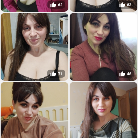
62
83
71
48