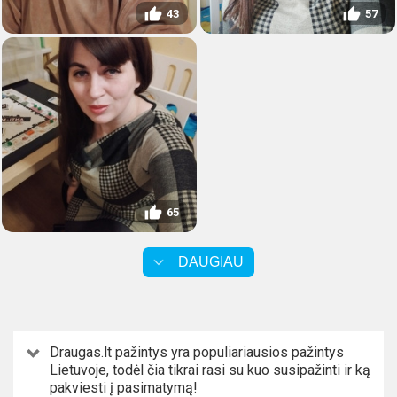
43
57
65
DAUGIAU
Draugas.lt pažintys yra populiariausios pažintys
Lietuvoje, todėl čia tikrai rasi su kuo susipažinti ir ką
pakviesti į pasimatymą!