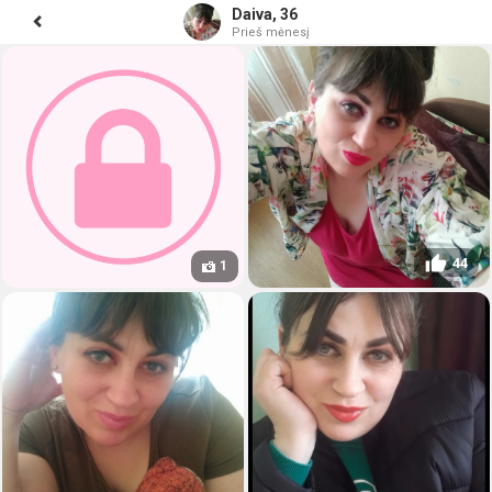
Daiva, 36
Prieš mėnesį
44
1