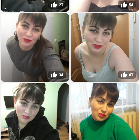
27
54
34
47