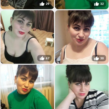
29
32
67
30