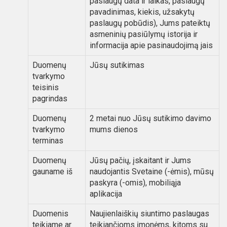
paslaugų data ir laikas, paslaugų
pavadinimas, kiekis, užsakytų
paslaugų pobūdis), Jums pateiktų
asmeninių pasiūlymų istorija ir
informacija apie pasinaudojimą jais
Duomenų
Jūsų sutikimas
tvarkymo
teisinis
pagrindas
Duomenų
2 metai nuo Jūsų sutikimo davimo
tvarkymo
mums dienos
terminas
Duomenų
Jūsų pačių, įskaitant ir Jums
gauname iš
naudojantis Svetaine (-ėmis), mūsų
paskyra (-omis), mobiliąja
aplikacija
Duomenis
Naujienlaiškių siuntimo paslaugas
teikiame ar
teikiančioms įmonėms, kitoms su