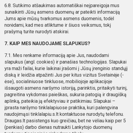
6.8. Sutikimo atšaukimas automatiškai neįpareigoja mus
sunaikinti Jūsų asmens duomenų ar pateikti informaciją
Jums apie mūsų tvarkomus asmens duomenis, todėl
norėdami, kad mes atliktume ir šiuos veiksmus, tokį
prašymą turite nurodyti atskirai.
7. KAIP MES NAUDOJAME SLAPUKUS?
7.1. Mes renkame informaciją apie Jus, naudodami
slapukus (angl. cookies) ir panašias technologijas. Slapukai
yra maži failai, kurie laikinai įrašomi į Jūsų įrenginio standųjį
diską ir leidžia atpažinti Jus per kitus vizitus Svetainėje (-
ėse), socialiniuose tinkluose, mobiliojoje aplikacijoje
išsaugoti asmens naršymo istoriją, parinktis, pritaikyti turinį,
pagreitina vykdomas paieškas, sukuria patogią ir draugišką
aplinką, pateikia ją efektyviau ir patikimiau. Slapukai –
įprasta naršymo tinklalapiuose praktika, kuri palengvina
naudojimąsi tinklalapiu.s.lt kontaktuose nurodytų telefonu.
Draugas.lt pasistengs kuo greičiau, bet ne vėliau kaip per 5
(penkias) darbo dienas nutraukti Lankytojo duomenų