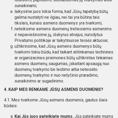
sunaikinami;
laikysime juos tokia forma, kad Jūsų tapatybę būtų
galima nustatyti ne ilgiau, nei tai yra būtina tais
tikslais, kuriais asmens duomenys yra tvarkomi;
neteiksime asmens duomenų tretiesiems asmenims
ir nepaviešinsime jų, išskyrus atvejus, nurodytus
Privatumo politikoje ar taikytinuose teisės aktuose;
užtikrinsime, kad Jūsų asmens duomenys būtų
tvarkomi tokiu būdu, kad taikant atitinkamas technines
ar organizacines priemones būtų užtikrintas tinkamas
asmens duomenų saugumas, įskaitant apsaugą nuo
duomenų tvarkymo be leidimo arba neteisėto
duomenų tvarkymo ir nuo netyčinio praradimo,
sunaikinimo ar sugadinimo.
4. KAIP MES RENKAME JŪSŲ ASMENS DUOMENIS?
4.1. Mes tvarkome Jūsų asmens duomenis, gautus šiais
būdais:
Kai Jūs juos pateikiate mums.
Jūs pateikiate mums