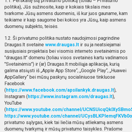
1.1. Perskaitę šią privatumo politiką (toliau – Privatumo
politika), Jūs sužinosite, kaip ir kokiais tikslais mes
tvarkome Jūsų asmens duomenis, iš kur juos gauname, kam
teikiame ir kaip saugome bei kokios yra Jūsų, kaip asmens
duomenų subjekto, teisės.
1.2. Ši privatumo politika nustato naudojimosi pagrindine
Draugas.lt svetaine
www.draugas.lt
ir su ja neatsiejamai
susijusiais projektais bei visomis interneto svetainėmis po
"draugas.lt" domenu (toliau visos svetainės kartu vadinamos
"Svetainėmis") ir (ar) Draugas.lt mobiliąja aplikacija, kurią
galima atsiųsti iš „Apple App Store“, „Google Play“, „Huawei
AppGallery“ bei mūsų paskyrų socialiniuose tinkluose
Facebook
(
https://www.facebook.com/apsilankyk.draugas.lt
),
Instagram (
https://www.instagram.com/draugas.lt
),
YouTube
(
https://www.youtube.com/channel/UCNSUicqQkIXySBm
https://www.youtube.com/channel/UCysBLKPIemqFKVb
privatumo sąlygas, kiek tai liečia mūsų atliekamą asmens
duomenų tvarkymą ir mūsų privatumo taisykles. Prašome