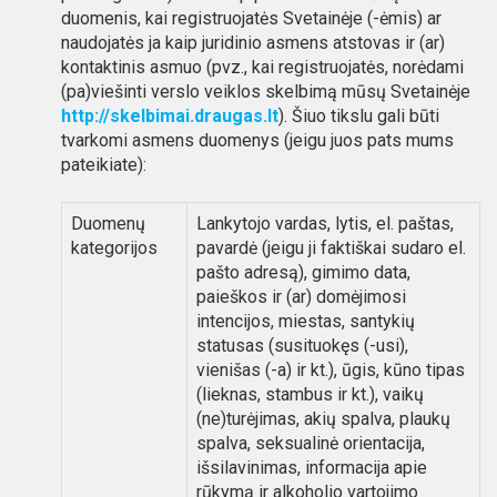
duomenis, kai registruojatės Svetainėje (-ėmis) ar
naudojatės ja kaip juridinio asmens atstovas ir (ar)
kontaktinis asmuo (pvz., kai registruojatės, norėdami
(pa)viešinti verslo veiklos skelbimą mūsų Svetainėje
http://skelbimai.draugas.lt
). Šiuo tikslu gali būti
tvarkomi asmens duomenys (jeigu juos pats mums
pateikiate):
Duomenų
Lankytojo vardas, lytis, el. paštas,
kategorijos
pavardė (jeigu ji faktiškai sudaro el.
pašto adresą), gimimo data,
paieškos ir (ar) domėjimosi
intencijos, miestas, santykių
statusas (susituokęs (-usi),
vienišas (-a) ir kt.), ūgis, kūno tipas
(lieknas, stambus ir kt.), vaikų
(ne)turėjimas, akių spalva, plaukų
spalva, seksualinė orientacija,
išsilavinimas, informacija apie
rūkymą ir alkoholio vartojimo