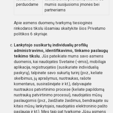
perduodame
mumis susijusioms įmonės bei
partneriams
Apie asmens duomenų tvarkymą tiesioginės
rinkodaros tikslu išsamiau skaitykite šios Privatumo
politikos 6 skyriuje.
Lankytojo susikurtų individualių profilių
administravimo, identifikavimo, tinkamo paslaugų
teikimo tikslu.
Jūs pateikiate mums savo asmens
duomenis, kai naudojatės Svetaine (-ėmis), mobiliąja
aplikacija, registruojatės (susikuriate individualią
paskyrą), talpinate savo sukurtą turinį (pvz., keliate
skelbimus, jų aprašymus, nuotraukas, rašote
komentarus, susirašinėjate ir kt.), dalyvaujate
nuotraukos patvirtinimo procese (keliate papildomą
nuotrauką patvirtinimo procesui), naudojatės mūsų
paslaugomis (pvz., žaidžiate žaidimus, bendraujate su
kitais mūsų lankytojais, naudojatės elektroninio pašto
paslauga ir kt.). Mes taip pat tvarkome Jūsų asmens