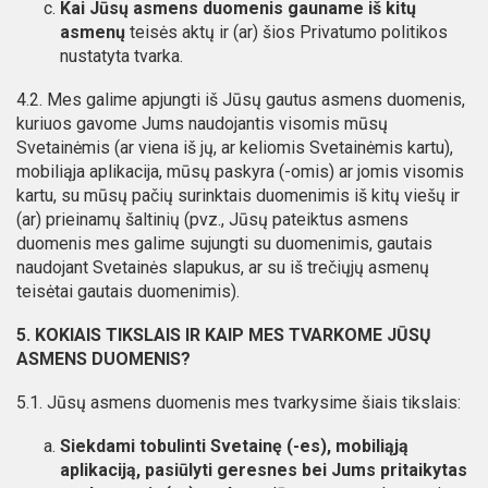
Kai Jūsų asmens duomenis gauname iš kitų
asmenų
teisės aktų ir (ar) šios Privatumo politikos
nustatyta tvarka.
4.2. Mes galime apjungti iš Jūsų gautus asmens duomenis,
kuriuos gavome Jums naudojantis visomis mūsų
Svetainėmis (ar viena iš jų, ar keliomis Svetainėmis kartu),
mobiliąja aplikacija, mūsų paskyra (-omis) ar jomis visomis
kartu, su mūsų pačių surinktais duomenimis iš kitų viešų ir
(ar) prieinamų šaltinių (pvz., Jūsų pateiktus asmens
duomenis mes galime sujungti su duomenimis, gautais
naudojant Svetainės slapukus, ar su iš trečiųjų asmenų
teisėtai gautais duomenimis).
5. KOKIAIS TIKSLAIS IR KAIP MES TVARKOME JŪSŲ
ASMENS DUOMENIS?
5.1. Jūsų asmens duomenis mes tvarkysime šiais tikslais:
Siekdami tobulinti Svetainę (-es), mobiliąją
aplikaciją, pasiūlyti geresnes bei Jums pritaikytas