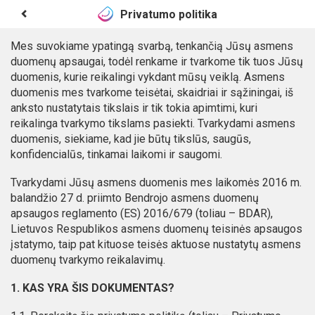
Privatumo politika
Mes suvokiame ypatingą svarbą, tenkančią Jūsų asmens
duomenų apsaugai, todėl renkame ir tvarkome tik tuos Jūsų
duomenis, kurie reikalingi vykdant mūsų veiklą. Asmens
duomenis mes tvarkome teisėtai, skaidriai ir sąžiningai, iš
anksto nustatytais tikslais ir tik tokia apimtimi, kuri
reikalinga tvarkymo tikslams pasiekti. Tvarkydami asmens
duomenis, siekiame, kad jie būtų tikslūs, saugūs,
konfidencialūs, tinkamai laikomi ir saugomi.
Tvarkydami Jūsų asmens duomenis mes laikomės 2016 m.
balandžio 27 d. priimto Bendrojo asmens duomenų
apsaugos reglamento (ES) 2016/679 (toliau – BDAR),
Lietuvos Respublikos asmens duomenų teisinės apsaugos
įstatymo, taip pat kituose teisės aktuose nustatytų asmens
duomenų tvarkymo reikalavimų.
1. KAS YRA ŠIS DOKUMENTAS?