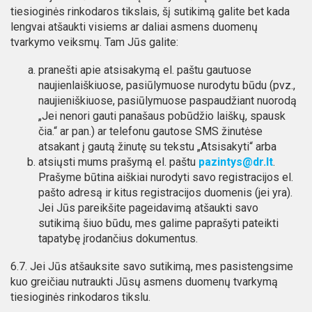
tiesioginės rinkodaros tikslais, šį sutikimą galite bet kada
lengvai atšaukti visiems ar daliai asmens duomenų
tvarkymo veiksmų. Tam Jūs galite:
pranešti apie atsisakymą el. paštu gautuose
naujienlaiškiuose, pasiūlymuose nurodytu būdu (pvz.,
naujieniškiuose, pasiūlymuose paspaudžiant nuorodą
„Jei nenori gauti panašaus pobūdžio laiškų, spausk
čia.“ ar pan.) ar telefonu gautose SMS žinutėse
atsakant į gautą žinutę su tekstu „Atsisakyti“ arba
atsiųsti mums prašymą el. paštu
pazintys@dr.lt
.
Prašyme būtina aiškiai nurodyti savo registracijos el.
pašto adresą ir kitus registracijos duomenis (jei yra).
Jei Jūs pareikšite pageidavimą atšaukti savo
sutikimą šiuo būdu, mes galime paprašyti pateikti
tapatybę įrodančius dokumentus.
6.7. Jei Jūs atšauksite savo sutikimą, mes pasistengsime
kuo greičiau nutraukti Jūsų asmens duomenų tvarkymą
tiesioginės rinkodaros tikslu.