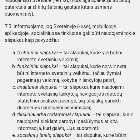
naudojimąsi Svetaine (-ėmis), mobiliąja aplikacija su Jūsų
pateiktais ar iš kitų šaltinių gautais kitais asmens
duomenimis).
7.5. Informuojame, jog Svetainėje (-ėse), mobiliojoje
aplikacijoje, socialiniuose tinkluose gali būti naudojami tokie
slapukai, kaip pavyzdžiui:
techniniai slapukai
– tai slapukai, kurie yra būtini
interneto svetainių veikimui;
funkciniai slapukai
– tai slapukai, kurie nors ir nėra
būtini interneto svetainių veikimui, tačiau žymiai
pagerina jų veikimą, kokybę ir lankytojų patirtį;
analitiniai slapukai
– tai slapukai, kurie naudojami
interneto svetainių lankytojų navigacijos metodų
statistinei analizei parengti; šių slapukų surinkti
duomenys naudojami anonimiškai;
tiksliniai arba reklaminiai slapukai
– tai slapukai, kurie
naudojami siekiant parodyti pasiūlymus ar kitą
informacija, kuri galėtų Jus sudominti;
socialinių tinklų slapukai
– tai slapukai, kurie būtini