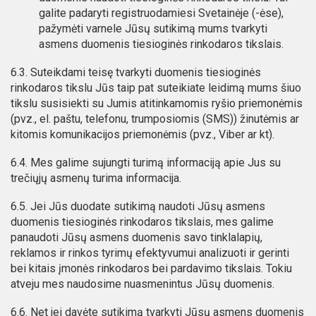
galite padaryti registruodamiesi Svetainėje (-ėse),
pažymėti varnele Jūsų sutikimą mums tvarkyti
asmens duomenis tiesioginės rinkodaros tikslais.
6.3. Suteikdami teisę tvarkyti duomenis tiesioginės
rinkodaros tikslu Jūs taip pat suteikiate leidimą mums šiuo
tikslu susisiekti su Jumis atitinkamomis ryšio priemonėmis
(pvz., el. paštu, telefonu, trumposiomis (SMS)) žinutėmis ar
kitomis komunikacijos priemonėmis (pvz., Viber ar kt).
6.4. Mes galime sujungti turimą informaciją apie Jus su
trečiųjų asmenų turima informacija.
6.5. Jei Jūs duodate sutikimą naudoti Jūsų asmens
duomenis tiesioginės rinkodaros tikslais, mes galime
panaudoti Jūsų asmens duomenis savo tinklalapių,
reklamos ir rinkos tyrimų efektyvumui analizuoti ir gerinti
bei kitais įmonės rinkodaros bei pardavimo tikslais. Tokiu
atveju mes naudosime nuasmenintus Jūsų duomenis.
6.6. Net jei davėte sutikimą tvarkyti Jūsų asmens duomenis