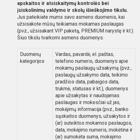
apskaitos ir atsiskaitymų kontrolės bei
įsiskolinimų valdymo ir skolų išieškojimo tikslu.
Jus pateikiate mums savo asmens duomenis, kai
užsisakote mūsų teikiamas mokamas paslaugas
(pvz., užsisakant VIP paketą, PREMIUM narystę ir kt.).
Šiuo tikslu tvarkomi asmens duomenys:
Duomenų
Vardas, pavardė, el. paštas,
kategorijos
telefono numeris, duomenys apie
mokamų paslaugų užsakymą (pvz.,
paslaugų užsakymo data, teikimo
pradžios data, pabaigos data,
trukmė, statusas ir kt.), duomenys
apie užsakytas ir naudojamas
paslaugas ir mokesčiai už jas,
mokėjimų informacija (pvz., banko
sąskaitos duomenys, užsakytos ir
(ar) suteiktos mokamos paslaugos,
data, mokėjimo numeris, mokėtina ir
(ar) sumokėta suma, mokėjimo