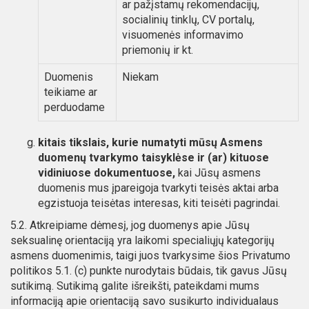
ar pažįstamų rekomendacijų,
socialinių tinklų, CV portalų,
visuomenės informavimo
priemonių ir kt.
Duomenis
Niekam
teikiame ar
perduodame
kitais tikslais, kurie numatyti mūsų Asmens
duomenų tvarkymo taisyklėse ir (ar) kituose
vidiniuose dokumentuose,
kai Jūsų asmens
duomenis mus įpareigoja tvarkyti teisės aktai arba
egzistuoja teisėtas interesas, kiti teisėti pagrindai.
5.2. Atkreipiame dėmesį, jog duomenys apie Jūsų
seksualinę orientaciją yra laikomi specialiųjų kategorijų
asmens duomenimis, taigi juos tvarkysime šios Privatumo
politikos 5.1. (c) punkte nurodytais būdais, tik gavus Jūsų
sutikimą. Sutikimą galite išreikšti, pateikdami mums
informaciją apie orientaciją savo susikurto individualaus