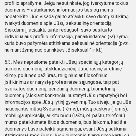
profilio aprašyme. Jeigu nesutinkate, jog tvarkytume tokius
duomenis – atitinkamos informacijos tiesiog mums
nepateikite. Jūs visada galite atšaukti savo duotą sutikimą
tvarkyti duomenis apie Jūsų seksualinę orientaciją.
Siekdami jį atšaukti, turite redaguoti savo susikurto
individualaus profilio informaciją, panaikindamas (-a) žymą,
kuria buvo pažymėta atitinkama seksualinė orientacija (pvz.,
nuimant žymą nuo parinkties „Biseksuali“ ir kt.).
5.3. Mes neprašome pateikti Jūsų specialiųjų kategorijų
asmens duomenų, atskleidžiančių Jūsų rasinę ar etninę
kilmę, politines pažiūras, religinius ar filosofinius
įsitikinimus ar narystę profesinėse sąjungose, taip pat
sveikatos duomenų, genetinių duomenų, biometrinių
duomenų (siekiant konkrečiai nustatyti Jūsų tapatybę) bei
informacijos apie Jūsų lytinį gyvenimą. Tuo atveju, jeigu Jūs
naudojantis mūsų Svetaine (-ėmis), mūsų paskyra (-omis),
mobiliąja aplikacija, ar kitu būdu (raštu, el. paštu, telefonu)
mums pateiktumėte šiuos duomenis, bus laikoma, kad šie
duomenys buvo pateikti sąmoningai, esant Jūsų sutikimui.
Atitinkamai, mes šiuos Jūsų duomenis tvarkysime kartu su