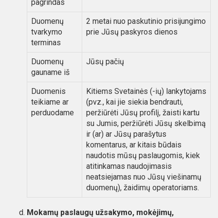
pagrindas
Duomenų
2 metai nuo paskutinio prisijungimo
tvarkymo
prie Jūsų paskyros dienos
terminas
Duomenų
Jūsų pačių
gauname iš
Duomenis
Kitiems Svetainės (-ių) lankytojams
teikiame ar
(pvz., kai jie siekia bendrauti,
perduodame
peržiūrėti Jūsų profilį, žaisti kartu
su Jumis, peržiūrėti Jūsų skelbimą
ir (ar) ar Jūsų parašytus
komentarus, ar kitais būdais
naudotis mūsų paslaugomis, kiek
atitinkamas naudojimasis
neatsiejamas nuo Jūsų viešinamų
duomenų), žaidimų operatoriams.
Mokamų paslaugų užsakymo, mokėjimų,