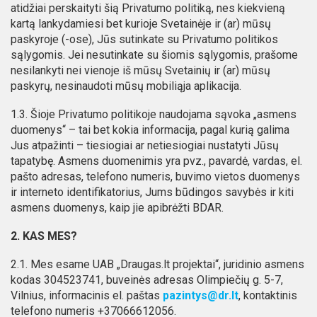
atidžiai perskaityti šią Privatumo politiką, nes kiekvieną
kartą lankydamiesi bet kurioje Svetainėje ir (ar) mūsų
paskyroje (-ose), Jūs sutinkate su Privatumo politikos
sąlygomis. Jei nesutinkate su šiomis sąlygomis, prašome
nesilankyti nei vienoje iš mūsų Svetainių ir (ar) mūsų
paskyrų, nesinaudoti mūsų mobiliąja aplikacija.
1.3. Šioje Privatumo politikoje naudojama sąvoka „asmens
duomenys“ – tai bet kokia informacija, pagal kurią galima
Jus atpažinti – tiesiogiai ar netiesiogiai nustatyti Jūsų
tapatybę. Asmens duomenimis yra pvz., pavardė, vardas, el.
pašto adresas, telefono numeris, buvimo vietos duomenys
ir interneto identifikatorius, Jums būdingos savybės ir kiti
asmens duomenys, kaip jie apibrėžti BDAR.
2. KAS MES?
2.1. Mes esame UAB „Draugas.lt projektai“, juridinio asmens
kodas 304523741, buveinės adresas Olimpiečių g. 5-7,
Vilnius, informacinis el. paštas
pazintys@dr.lt
, kontaktinis
telefono numeris +37066612056.