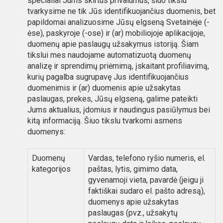
specialiai Jums skirtus privalumus, šiuo tikslu
tvarkysime ne tik Jūs identifikuojančius duomenis, bet
papildomai analizuosime Jūsų elgseną Svetainėje (-
ėse), paskyroje (-ose) ir (ar) mobiliojoje aplikacijoje,
duomenų apie paslaugų užsakymus istoriją. Šiam
tikslui mes naudojame automatizuotą duomenų
analizę ir sprendimų priėmimą, įskaitant profiliavimą,
kurių pagalba sugrupavę Jus identifikuojančius
duomenimis ir (ar) duomenis apie užsakytas
paslaugas, prekes, Jūsų elgseną, galime pateikti
Jums aktualius, įdomius ir naudingus pasiūlymus bei
kitą informaciją. Šiuo tikslu tvarkomi asmens
duomenys:
Duomenų
Vardas, telefono ryšio numeris, el.
kategorijos
paštas, lytis, gimimo data,
gyvenamoji vieta, pavardė (jeigu ji
faktiškai sudaro el. pašto adresą),
duomenys apie užsakytas
paslaugas (pvz., užsakytų