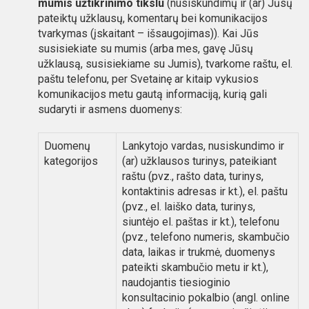
mumis užtikrinimo tikslu
(nusiskundimų ir (ar) Jūsų
pateiktų užklausų, komentarų bei komunikacijos
tvarkymas (įskaitant – išsaugojimas)). Kai Jūs
susisiekiate su mumis (arba mes, gavę Jūsų
užklausą, susisiekiame su Jumis), tvarkome raštu, el.
paštu telefonu, per Svetainę ar kitaip vykusios
komunikacijos metu gautą informaciją, kurią gali
sudaryti ir asmens duomenys:
Duomenų
Lankytojo vardas, nusiskundimo ir
kategorijos
(ar) užklausos turinys, pateikiant
raštu (pvz., rašto data, turinys,
kontaktinis adresas ir kt.), el. paštu
(pvz., el. laiško data, turinys,
siuntėjo el. paštas ir kt.), telefonu
(pvz., telefono numeris, skambučio
data, laikas ir trukmė, duomenys
pateikti skambučio metu ir kt.),
naudojantis tiesioginio
konsultacinio pokalbio (angl. online