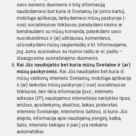
savo asmens duomenis ir kitą informaciją
naudodamiesi bet kuria iš Svetainių (ar jomis kartu),
mobiliąja aplikacija, lankydamiesi mūsų paskyroje (-
ose) socialiniuose tinkluose, parašydami mums ar
bendraudami su mūsų komanda, pateikdami savo
nusiskundimus ir (ar) užklausas, komentarus,
užsisakydami mūsų naujienlaiškį ir kt. Informuojame,
jog Jums susisiekus su mumis raštu ar el. paštu –
išsaugosime susirašinėjimo duomenis.
Kai Jūs naudojatės bet kuria mūsų Svetaine ir (ar)
mūsų paskyromis.
Kai Jūs naudojatės bet kuria iš
mūsų valdomų interneto Svetainių, mobiliąja aplikacija
ir (ar) lankotės mūsų paskyroje (-ose) socialiniuose
tinkluose, tam tikra informacija (pvz., interneto
adresas (IP), naudojamos internetinės naršyklės tipas,
amžius, apsilankymų skaičius, laikas, praleistas
interneto Svetainėje, internetinis šaltinis, iš kurio Jūs
atėjote, informacija apie naudojamą įrenginį, kalba,
šalis, interneto tiekėjas ir pan.) yra renkama
automatiškai.