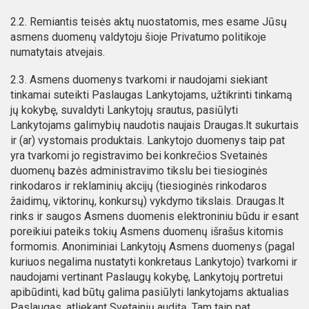
2.2. Remiantis teisės aktų nuostatomis, mes esame Jūsų
asmens duomenų valdytoju šioje Privatumo politikoje
numatytais atvejais.
2.3. Asmens duomenys tvarkomi ir naudojami siekiant
tinkamai suteikti Paslaugas Lankytojams, užtikrinti tinkamą
jų kokybę, suvaldyti Lankytojų srautus, pasiūlyti
Lankytojams galimybių naudotis naujais Draugas.lt sukurtais
ir (ar) vystomais produktais. Lankytojo duomenys taip pat
yra tvarkomi jo registravimo bei konkrečios Svetainės
duomenų bazės administravimo tikslu bei tiesioginės
rinkodaros ir reklaminių akcijų (tiesioginės rinkodaros
žaidimų, viktorinų, konkursų) vykdymo tikslais. Draugas.lt
rinks ir saugos Asmens duomenis elektroniniu būdu ir esant
poreikiui pateiks tokių Asmens duomenų išrašus kitomis
formomis. Anoniminiai Lankytojų Asmens duomenys (pagal
kuriuos negalima nustatyti konkretaus Lankytojo) tvarkomi ir
naudojami vertinant Paslaugų kokybę, Lankytojų portretui
apibūdinti, kad būtų galima pasiūlyti lankytojams aktualias
Paslaugas, atliekant Svetainių auditą. Tam taip pat