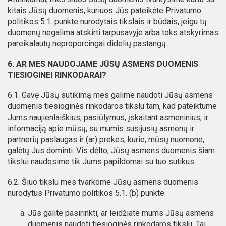
kitais Jūsų duomenis, kuriuos Jūs pateikėte Privatumo
politikos 5.1. punkte nurodytais tikslais ir būdais, jeigu tų
duomenų negalima atskirti tarpusavyje arba toks atskyrimas
pareikalautų neproporcingai didelių pastangų.
6. AR MES NAUDOJAME JŪSŲ ASMENS DUOMENIS
TIESIOGINEI RINKODARAI?
6.1. Gavę Jūsų sutikimą mes galime naudoti Jūsų asmens
duomenis tiesioginės rinkodaros tikslu tam, kad pateiktume
Jums naujienlaiškius, pasiūlymus, įskaitant asmeninius, ir
informaciją apie mūsų, su mumis susijusių asmenų ir
partnerių paslaugas ir (ar) prekes, kurie, mūsų nuomone,
galėtų Jus dominti. Vis dėlto, Jūsų asmens duomenis šiam
tikslui naudosime tik Jums papildomai su tuo sutikus.
6.2. Šiuo tikslu mes tvarkome Jūsų asmens duomenis
nurodytus Privatumo politikos 5.1. (b) punkte.
Jūs galite pasirinkti, ar leidžiate mums Jūsų asmens
duomenis naudoti tiesioginės rinkodaros tikslu. Tai