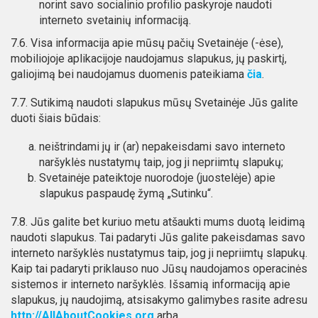
norint savo socialinio profilio paskyroje naudoti
interneto svetainių informaciją.
7.6. Visa informacija apie mūsų pačių Svetainėje (-ėse),
mobiliojoje aplikacijoje naudojamus slapukus, jų paskirtį,
galiojimą bei naudojamus duomenis pateikiama
čia
.
7.7. Sutikimą naudoti slapukus mūsų Svetainėje Jūs galite
duoti šiais būdais:
neištrindami jų ir (ar) nepakeisdami savo interneto
naršyklės nustatymų taip, jog ji nepriimtų slapukų;
Svetainėje pateiktoje nuorodoje (juostelėje) apie
slapukus paspaudę žymą „Sutinku“.
7.8. Jūs galite bet kuriuo metu atšaukti mums duotą leidimą
naudoti slapukus. Tai padaryti Jūs galite pakeisdamas savo
interneto naršyklės nustatymus taip, jog ji nepriimtų slapukų.
Kaip tai padaryti priklauso nuo Jūsų naudojamos operacinės
sistemos ir interneto naršyklės. Išsamią informaciją apie
slapukus, jų naudojimą, atsisakymo galimybes rasite adresu
http://AllAboutCookies.org
arba