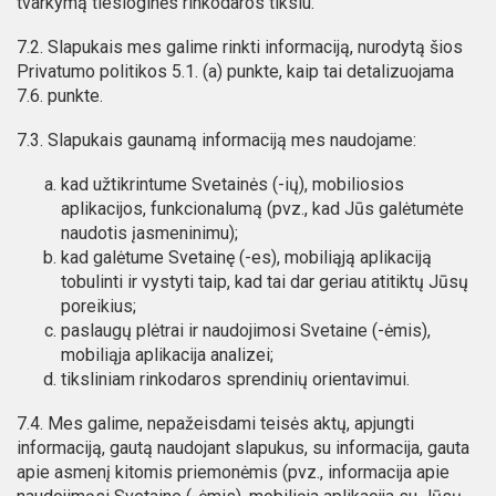
tvarkymą tiesioginės rinkodaros tikslu.
7.2. Slapukais mes galime rinkti informaciją, nurodytą šios
Privatumo politikos 5.1. (a) punkte, kaip tai detalizuojama
7.6. punkte.
7.3. Slapukais gaunamą informaciją mes naudojame:
kad užtikrintume Svetainės (-ių), mobiliosios
aplikacijos, funkcionalumą (pvz., kad Jūs galėtumėte
naudotis įasmeninimu);
kad galėtume Svetainę (-es), mobiliąją aplikaciją
tobulinti ir vystyti taip, kad tai dar geriau atitiktų Jūsų
poreikius;
paslaugų plėtrai ir naudojimosi Svetaine (-ėmis),
mobiliąja aplikacija analizei;
tiksliniam rinkodaros sprendinių orientavimui.
7.4. Mes galime, nepažeisdami teisės aktų, apjungti
informaciją, gautą naudojant slapukus, su informacija, gauta
apie asmenį kitomis priemonėmis (pvz., informacija apie