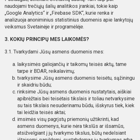
naudojami trečiųjų šalių analitikos įrankiai, tokie kaip
„Google Analytics“ ir „Firebase SDK“, kurie renka ir
analizuoja anoniminius statistinius duomenis apie lankytojų
veiksmus Svetainėje ir programėlėje.
3. KOKIŲ PRINCIPŲ MES LAIKOMĖS?
3.1. Tvarkydami Jūsų asmens duomenis mes:
laikysimės galiojančių ir taikomų teisės aktų, tame
tarpe ir BDAR, reikalavimų;
tvarkysime Jūsų asmens duomenis teisėtu, sąžiningu
ir skaidriu būdu;
rinksime Jūsų asmens duomenis nustatytais, aiškiai
apibrėžtais bei teisėtais tikslais ir toliau netvarkysime
su tais tikslais nesuderinamu būdu, išskyrus tiek, kiek
tai leidžia teisės aktai;
imsimės visų pagrįstų priemonių užtikrinti, kad
asmens duomenys, kurie nėra tikslūs ar išsamūs,
atsižvelgiant į jų tvarkymo tikslus, būtų nedelsiant
ištaisomi, papildomi, sustabdomas jų tvarkymas arba