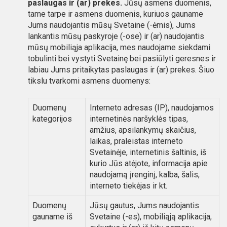
paslaugas ir (ar) prekes.
Jūsų asmens duomenis,
tame tarpe ir asmens duomenis, kuriuos gauname
Jums naudojantis mūsų Svetaine (-ėmis), Jums
lankantis mūsų paskyroje (-ose) ir (ar) naudojantis
mūsų mobiliąja aplikacija, mes naudojame siekdami
tobulinti bei vystyti Svetainę bei pasiūlyti geresnes ir
labiau Jums pritaikytas paslaugas ir (ar) prekes. Šiuo
tikslu tvarkomi asmens duomenys:
Duomenų
Interneto adresas (IP), naudojamos
kategorijos
internetinės naršyklės tipas,
amžius, apsilankymų skaičius,
laikas, praleistas interneto
Svetainėje, internetinis šaltinis, iš
kurio Jūs atėjote, informacija apie
naudojamą įrenginį, kalba, šalis,
interneto tiekėjas ir kt.
Duomenų
Jūsų gautus, Jums naudojantis
gauname iš
Svetaine (-es), mobiliąją aplikacija,