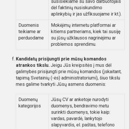
susisiekiame su savo darbuotojais
dėl faktinių nusiskundimo
aplinkybių ir jas užfiksuojame ir kt.).
Duomenis
Mokėjimų internetu platformai ar
teikiame ar
kitiems partneriams, kiek tai susiję
perduodame
su jūsų užklausos nagrinėjimu ar
problemos sprendimu.
Kandidatų prisijungti prie mūsų komandos
atrankos tikslu.
Jeigu Jūs kreipsitės į mus dėl
galimybės prisijungti prie mūsų komandos (įskaitant,
tapimą Svetainių (-ės) administratoriumi), šiuo tikslu
mes galime tvarkyti Jūsų asmens duomenis:
Duomenų
Jūsų CV ar anketoje nurodyti
kategorijos
duomenys, bendravimo metu
surinkti duomenys, tokie kaip:
vardas, pavardė, lankytojo
slapyvardis, el. paštas, telefono