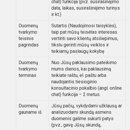
chat) funkcija (pvz. susirašinėjimo
data, laikas, susirašinėjimo turinys
ir kt.)
Duomenų
Sutartis (Naudojimosi taisyklės),
tvarkymo
taip pat mūsų teisėtas interesas
teisinis
vertinti savo klientų atsiliepimus,
pagrindas
tikslu gerinti mūsų veiklos ir
teikiamų paslaugų kokybę
Duomenų
Nuo Jūsų paklausimo pateikimo
tvarkymo
mums dienos, kai paklausimą
terminas
teikiate raštu, el. paštu arba
naudojantis tiesioginio
konsultacinio pokalbio (angl. online
chat) funkcija – 2 metus.
Duomenų
Jūsų pačių, vykdydami užklausą ar
gauname iš
analizuodami skundą asmens
duomenis galime sukurti patys
(pvz., gavę Jūsų skundą,