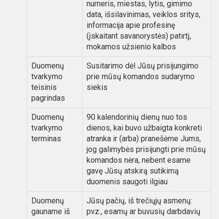
numeris, miestas, lytis, gimimo
data, išsilavinimas, veiklos sritys,
informacija apie profesinę
(įskaitant savanorystės) patirtį,
mokamos užsienio kalbos
Duomenų
Susitarimo dėl Jūsų prisijungimo
tvarkymo
prie mūsų komandos sudarymo
teisinis
siekis
pagrindas
Duomenų
90 kalendorinių dienų nuo tos
tvarkymo
dienos, kai buvo užbaigta konkreti
terminas
atranka ir (arba) pranešėme Jums,
jog galimybės prisijungti prie mūsų
komandos nėra, nebent esame
gavę Jūsų atskirą sutikimą
duomenis saugoti ilgiau
Duomenų
Jūsų pačių, iš trečiųjų asmenų:
gauname iš
pvz., esamų ar buvusių darbdavių