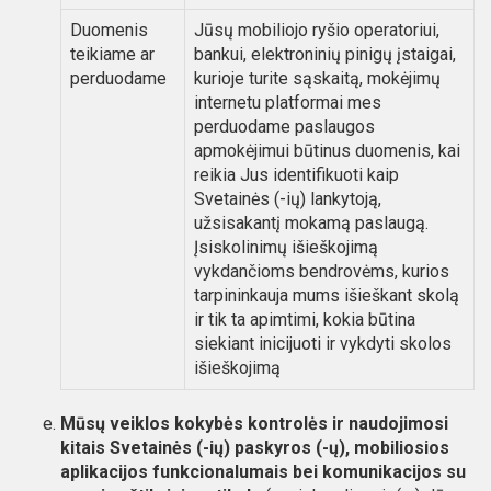
Duomenis
Jūsų mobiliojo ryšio operatoriui,
teikiame ar
bankui, elektroninių pinigų įstaigai,
perduodame
kurioje turite sąskaitą, mokėjimų
internetu platformai mes
perduodame paslaugos
apmokėjimui būtinus duomenis, kai
reikia Jus identifikuoti kaip
Svetainės (-ių) lankytoją,
užsisakantį mokamą paslaugą.
Įsiskolinimų išieškojimą
vykdančioms bendrovėms, kurios
tarpininkauja mums išieškant skolą
ir tik ta apimtimi, kokia būtina
siekiant inicijuoti ir vykdyti skolos
išieškojimą
Mūsų veiklos kokybės kontrolės ir naudojimosi
kitais Svetainės (-ių) paskyros (-ų), mobiliosios
aplikacijos funkcionalumais bei komunikacijos su