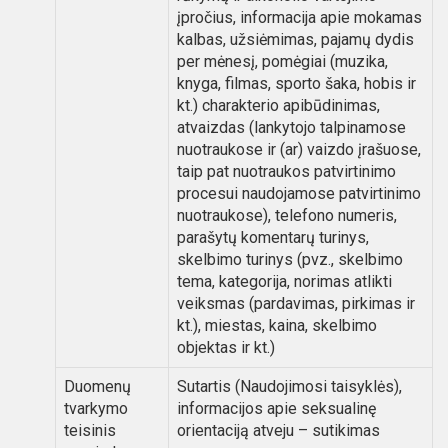
įpročius, informacija apie mokamas
kalbas, užsiėmimas, pajamų dydis
per mėnesį, pomėgiai (muzika,
knyga, filmas, sporto šaka, hobis ir
kt.) charakterio apibūdinimas,
atvaizdas (lankytojo talpinamose
nuotraukose ir (ar) vaizdo įrašuose,
taip pat nuotraukos patvirtinimo
procesui naudojamose patvirtinimo
nuotraukose), telefono numeris,
parašytų komentarų turinys,
skelbimo turinys (pvz., skelbimo
tema, kategorija, norimas atlikti
veiksmas (pardavimas, pirkimas ir
kt.), miestas, kaina, skelbimo
objektas ir kt.)
Duomenų
Sutartis (Naudojimosi taisyklės),
tvarkymo
informacijos apie seksualinę
teisinis
orientaciją atveju – sutikimas