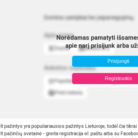
Domina santykiai be įsipareigojimų.
Apie mane
Norėdamas pamatyti išsames
apie narį prisijunk arba u
Dvyniai
Birželio 8 d.
Prisijungti
Anketos statistika
Registruokis
Populiarumas vidutinis
Sužinok
Prieš mėnesį
lt pažintys yra populiariausios pažintys Lietuvoje, todėl čia tikra
lt pažinčių svetainė - greita registracija el. paštu arba su Faceb