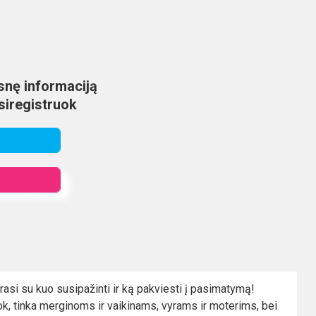
nę informaciją
žsiregistruok
 atsakomumą
i rasi su kuo susipažinti ir ką pakviesti į pasimatymą!
ook, tinka merginoms ir vaikinams, vyrams ir moterims, bei