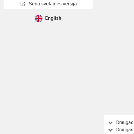
open_in_new
Sena svetainės versija
English
Draugas.
Draugas.