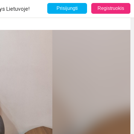
ys Lietuvoje!
Prisijungti
Registruokis