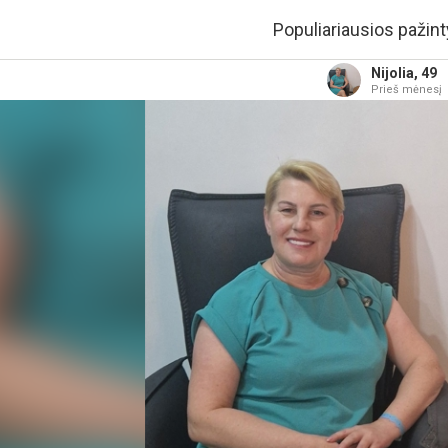
Populiariausios pažint
Nijolia, 49
Prieš mėnesį