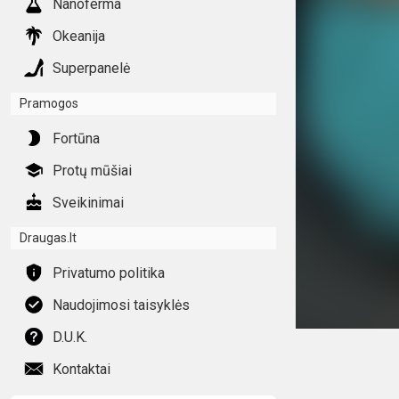
Nanoferma
Okeanija
Superpanelė
Pramogos
Fortūna
Protų mūšiai
Sveikinimai
Draugas.lt
Privatumo politika
Naudojimosi taisyklės
D.U.K.
Kontaktai