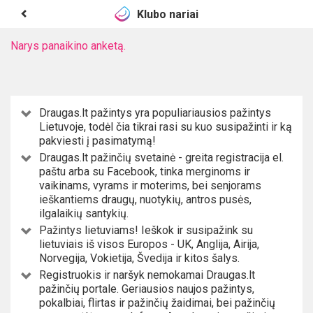
Klubo nariai
Narys panaikino anketą.
Draugas.lt pažintys yra populiariausios pažintys
Lietuvoje, todėl čia tikrai rasi su kuo susipažinti ir ką
pakviesti į pasimatymą!
Draugas.lt pažinčių svetainė - greita registracija el.
paštu arba su Facebook, tinka merginoms ir
vaikinams, vyrams ir moterims, bei senjorams
ieškantiems draugų, nuotykių, antros pusės,
ilgalaikių santykių.
Pažintys lietuviams! Ieškok ir susipažink su
lietuviais iš visos Europos - UK, Anglija, Airija,
Norvegija, Vokietija, Švedija ir kitos šalys.
Registruokis ir naršyk nemokamai Draugas.lt
pažinčių portale. Geriausios naujos pažintys,
pokalbiai, flirtas ir pažinčių žaidimai, bei pažinčių