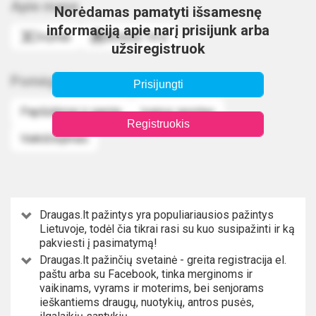
Apie mane
Norėdamas pamatyti išsamesnę
informaciją apie narį prisijunk arba
Dvyniai
Birželio 14 d.
užsiregistruok
Pomėgiai
Prisijungti
Paplūdimiai ir gamta
Įvairus sportas
Registruokis
Vaikščiojimas
Draugas.lt pažintys yra populiariausios pažintys
Lietuvoje, todėl čia tikrai rasi su kuo susipažinti ir ką
pakviesti į pasimatymą!
Draugas.lt pažinčių svetainė - greita registracija el.
paštu arba su Facebook, tinka merginoms ir
vaikinams, vyrams ir moterims, bei senjorams
ieškantiems draugų, nuotykių, antros pusės,