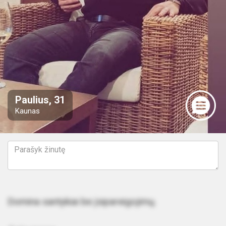
Paulius, 31
Kaunas
Domina santykiai be įsipareigojimų.