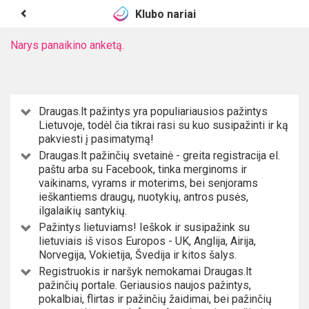
Klubo nariai
Narys panaikino anketą.
Draugas.lt pažintys yra populiariausios pažintys
Lietuvoje, todėl čia tikrai rasi su kuo susipažinti ir ką
pakviesti į pasimatymą!
Draugas.lt pažinčių svetainė - greita registracija el.
paštu arba su Facebook, tinka merginoms ir
vaikinams, vyrams ir moterims, bei senjorams
ieškantiems draugų, nuotykių, antros pusės,
ilgalaikių santykių.
Pažintys lietuviams! Ieškok ir susipažink su
lietuviais iš visos Europos - UK, Anglija, Airija,
Norvegija, Vokietija, Švedija ir kitos šalys.
Registruokis ir naršyk nemokamai Draugas.lt
pažinčių portale. Geriausios naujos pažintys,
pokalbiai, flirtas ir pažinčių žaidimai, bei pažinčių