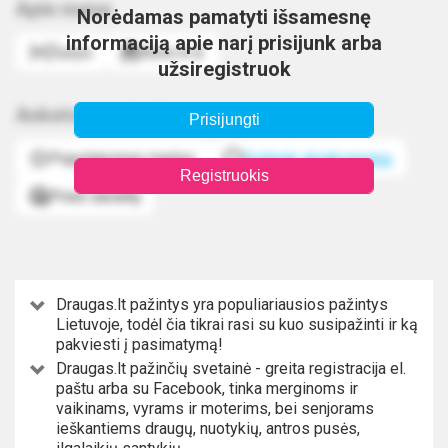
Apie mane
Norėdamas pamatyti išsamesnę
informaciją apie narį prisijunk arba
Žuvys
Kovo 6 d.
užsiregistruok
Anketos statistika
Prisijungti
Populiarumas mažas
Sužinok atsakomumą
Registruokis
Prieš savaitę
Draugas.lt pažintys yra populiariausios pažintys
Lietuvoje, todėl čia tikrai rasi su kuo susipažinti ir ką
pakviesti į pasimatymą!
Draugas.lt pažinčių svetainė - greita registracija el.
paštu arba su Facebook, tinka merginoms ir
vaikinams, vyrams ir moterims, bei senjorams
ieškantiems draugų, nuotykių, antros pusės,