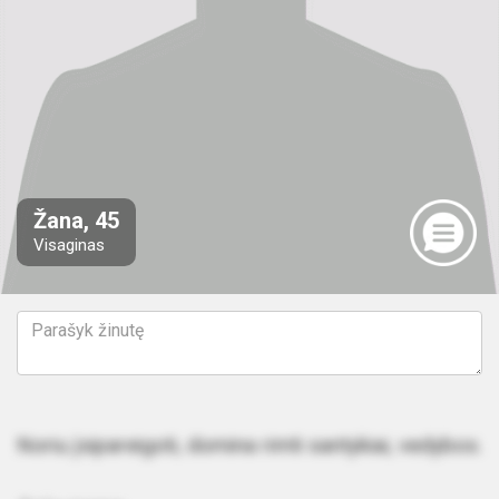
Žana, 45
Visaginas
Noriu įsipareigoti, domina rimti santykiai, vedybos.