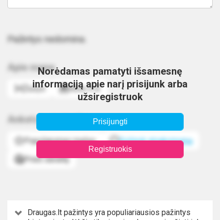
Pažintys nedomina.
Apie mane
Norėdamas pamatyti išsamesnę
informaciją apie narį prisijunk arba
Žuvys
Kovo 5 d.
užsiregistruok
Anketos statistika
Prisijungti
Populiarumas mažas
Sužinok atsakomumą
Registruokis
Prieš savaitę
Draugas.lt pažintys yra populiariausios pažintys