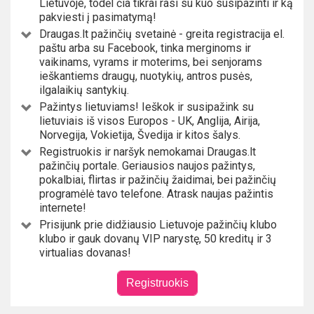
Lietuvoje, todėl čia tikrai rasi su kuo susipažinti ir ką
pakviesti į pasimatymą!
Draugas.lt pažinčių svetainė - greita registracija el.
paštu arba su Facebook, tinka merginoms ir
vaikinams, vyrams ir moterims, bei senjorams
ieškantiems draugų, nuotykių, antros pusės,
ilgalaikių santykių.
Pažintys lietuviams! Ieškok ir susipažink su
lietuviais iš visos Europos - UK, Anglija, Airija,
Norvegija, Vokietija, Švedija ir kitos šalys.
Registruokis ir naršyk nemokamai Draugas.lt
pažinčių portale. Geriausios naujos pažintys,
pokalbiai, flirtas ir pažinčių žaidimai, bei pažinčių
programėlė tavo telefone. Atrask naujas pažintis
internete!
Prisijunk prie didžiausio Lietuvoje pažinčių klubo
klubo ir gauk dovanų VIP narystę, 50 kreditų ir 3
virtualias dovanas!
Registruokis