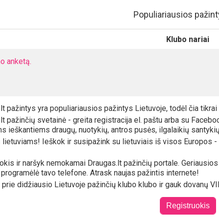
Populiariausios pažint
Klubo nariai
o anketą.
lt pažintys yra populiariausios pažintys Lietuvoje, todėl čia tikra
lt pažinčių svetainė - greita registracija el. paštu arba su Faceb
s ieškantiems draugų, nuotykių, antros pusės, ilgalaikių santykių
lietuviams! Ieškok ir susipažink su lietuviais iš visos Europos - UK,
okis ir naršyk nemokamai Draugas.lt pažinčių portale. Geriausios na
 programėlė tavo telefone. Atrask naujas pažintis internete!
k prie didžiausio Lietuvoje pažinčių klubo klubo ir gauk dovanų VIP
Registruokis