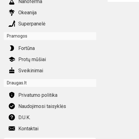
Nanoferma
Okeanija
Superpanelė
Pramogos
Fortūna
Protų mūšiai
Sveikinimai
Draugas.lt
Privatumo politika
Naudojimosi taisyklės
D.U.K.
Kontaktai