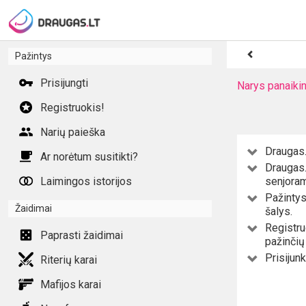
Pažintys
Prisijungti
Narys panaikin
Registruokis!
Narių paieška
Draugas.
Ar norėtum susitikti?
Draugas.
Laimingos istorijos
senjoram
Pažintys 
Žaidimai
šalys.
Registru
Paprasti žaidimai
pažinčių
Prisijun
Riterių karai
Mafijos karai