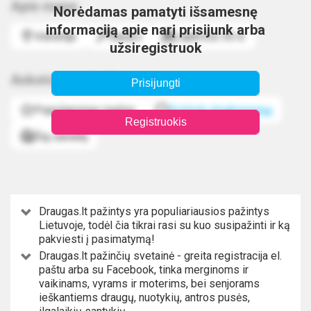
Apie mane
Norėdamas pamatyti išsamesnę
informaciją apie narį prisijunk arba
Vokietija
Šaulys
Lapkričio 30 d.
užsiregistruok
Anketos statistika
Prisijungti
Populiarumas mažas
Sužinok atsakomumą
Registruokis
Šią savaitę
Draugas.lt pažintys yra populiariausios pažintys
Lietuvoje, todėl čia tikrai rasi su kuo susipažinti ir ką
pakviesti į pasimatymą!
Draugas.lt pažinčių svetainė - greita registracija el.
paštu arba su Facebook, tinka merginoms ir
vaikinams, vyrams ir moterims, bei senjorams
ieškantiems draugų, nuotykių, antros pusės,