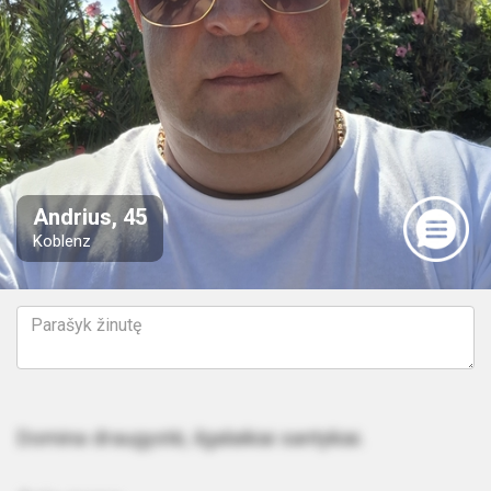
Andrius, 45
Koblenz
Domina draugystė, ilgalaikiai santykiai.