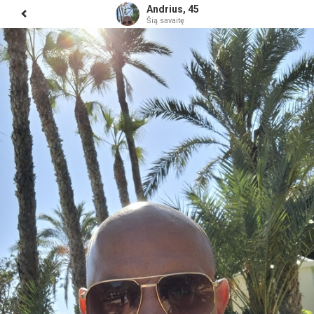
Andrius, 45
Šią savaitę