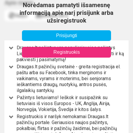
Apie mane
Norėdamas pamatyti išsamesnę
informaciją apie narį prisijunk arba
Vėžys
Birželio 28 d.
užsiregistruok
Prisijungti
Draugas.lt pažintys yra populiariausios pažintys
Registruokis
Lietuvoje, todėl čia tikrai rasi su kuo susipažinti ir ką
pakviesti į pasimatymą!
Draugas.lt pažinčių svetainė - greita registracija el.
paštu arba su Facebook, tinka merginoms ir
vaikinams, vyrams ir moterims, bei senjorams
ieškantiems draugų, nuotykių, antros pusės,
ilgalaikių santykių.
Pažintys lietuviams! Ieškok ir susipažink su
lietuviais iš visos Europos - UK, Anglija, Airija,
Norvegija, Vokietija, Švedija ir kitos šalys.
Registruokis ir naršyk nemokamai Draugas.lt
pažinčių portale. Geriausios naujos pažintys,
pokalbiai, flirtas ir pažinčių žaidimai, bei pažinčių