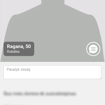
Ragana, 50
Rokiškis
Šiuo metu domina tik susirašinėjimas.