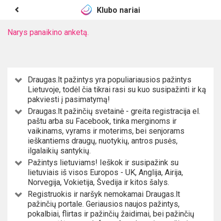
Klubo nariai
Narys panaikino anketą.
Draugas.lt pažintys yra populiariausios pažintys
Lietuvoje, todėl čia tikrai rasi su kuo susipažinti ir ką
pakviesti į pasimatymą!
Draugas.lt pažinčių svetainė - greita registracija el.
paštu arba su Facebook, tinka merginoms ir
vaikinams, vyrams ir moterims, bei senjorams
ieškantiems draugų, nuotykių, antros pusės,
ilgalaikių santykių.
Pažintys lietuviams! Ieškok ir susipažink su
lietuviais iš visos Europos - UK, Anglija, Airija,
Norvegija, Vokietija, Švedija ir kitos šalys.
Registruokis ir naršyk nemokamai Draugas.lt
pažinčių portale. Geriausios naujos pažintys,
pokalbiai, flirtas ir pažinčių žaidimai, bei pažinčių