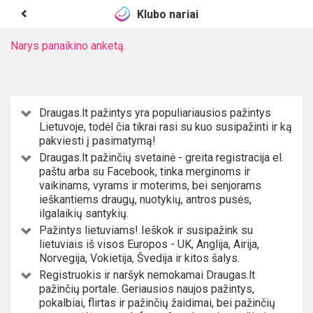
Klubo nariai
Narys panaikino anketą.
Draugas.lt pažintys yra populiariausios pažintys
Lietuvoje, todėl čia tikrai rasi su kuo susipažinti ir ką
pakviesti į pasimatymą!
Draugas.lt pažinčių svetainė - greita registracija el.
paštu arba su Facebook, tinka merginoms ir
vaikinams, vyrams ir moterims, bei senjorams
ieškantiems draugų, nuotykių, antros pusės,
ilgalaikių santykių.
Pažintys lietuviams! Ieškok ir susipažink su
lietuviais iš visos Europos - UK, Anglija, Airija,
Norvegija, Vokietija, Švedija ir kitos šalys.
Registruokis ir naršyk nemokamai Draugas.lt
pažinčių portale. Geriausios naujos pažintys,
pokalbiai, flirtas ir pažinčių žaidimai, bei pažinčių