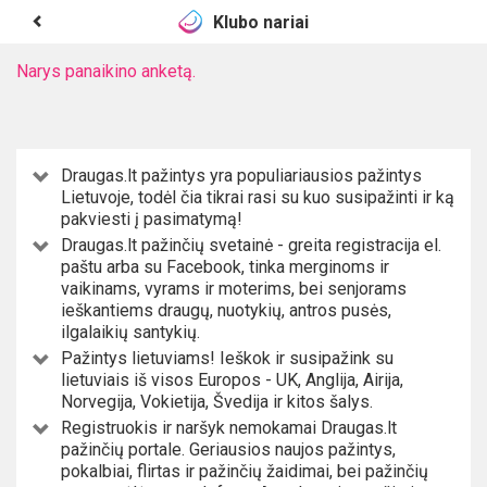
Klubo nariai
Narys panaikino anketą.
Draugas.lt pažintys yra populiariausios pažintys
Lietuvoje, todėl čia tikrai rasi su kuo susipažinti ir ką
pakviesti į pasimatymą!
Draugas.lt pažinčių svetainė - greita registracija el.
paštu arba su Facebook, tinka merginoms ir
vaikinams, vyrams ir moterims, bei senjorams
ieškantiems draugų, nuotykių, antros pusės,
ilgalaikių santykių.
Pažintys lietuviams! Ieškok ir susipažink su
lietuviais iš visos Europos - UK, Anglija, Airija,
Norvegija, Vokietija, Švedija ir kitos šalys.
Registruokis ir naršyk nemokamai Draugas.lt
pažinčių portale. Geriausios naujos pažintys,
pokalbiai, flirtas ir pažinčių žaidimai, bei pažinčių