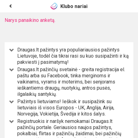
Klubo nariai
Narys panaikino anketą.
Draugas.lt pažintys yra populiariausios pažintys
Lietuvoje, todėl čia tikrai rasi su kuo susipažinti ir ką
pakviesti į pasimatymą!
Draugas.lt pažinčių svetainė - greita registracija el.
paštu arba su Facebook, tinka merginoms ir
vaikinams, vyrams ir moterims, bei senjorams
ieškantiems draugų, nuotykių, antros pusės,
ilgalaikių santykių.
Pažintys lietuviams! Ieškok ir susipažink su
lietuviais iš visos Europos - UK, Anglija, Airija,
Norvegija, Vokietija, Švedija ir kitos šalys.
Registruokis ir naršyk nemokamai Draugas.lt
pažinčių portale. Geriausios naujos pažintys,
pokalbiai, flirtas ir pažinčių žaidimai, bei pažinčių