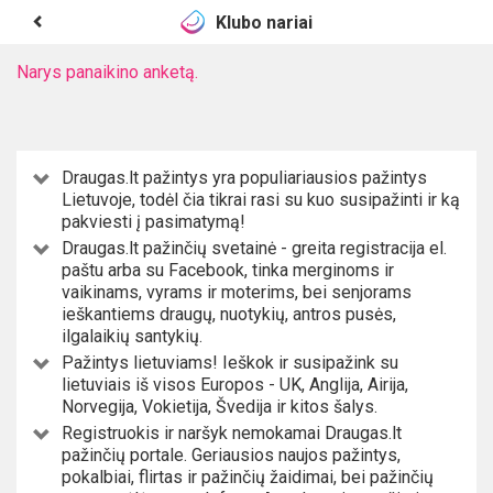
Klubo nariai
Narys panaikino anketą.
Draugas.lt pažintys yra populiariausios pažintys
Lietuvoje, todėl čia tikrai rasi su kuo susipažinti ir ką
pakviesti į pasimatymą!
Draugas.lt pažinčių svetainė - greita registracija el.
paštu arba su Facebook, tinka merginoms ir
vaikinams, vyrams ir moterims, bei senjorams
ieškantiems draugų, nuotykių, antros pusės,
ilgalaikių santykių.
Pažintys lietuviams! Ieškok ir susipažink su
lietuviais iš visos Europos - UK, Anglija, Airija,
Norvegija, Vokietija, Švedija ir kitos šalys.
Registruokis ir naršyk nemokamai Draugas.lt
pažinčių portale. Geriausios naujos pažintys,
pokalbiai, flirtas ir pažinčių žaidimai, bei pažinčių