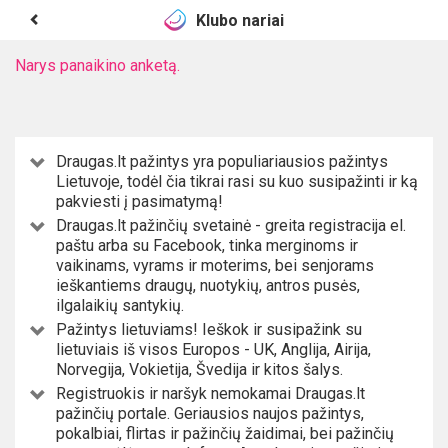
Klubo nariai
Narys panaikino anketą.
Draugas.lt pažintys yra populiariausios pažintys
Lietuvoje, todėl čia tikrai rasi su kuo susipažinti ir ką
pakviesti į pasimatymą!
Draugas.lt pažinčių svetainė - greita registracija el.
paštu arba su Facebook, tinka merginoms ir
vaikinams, vyrams ir moterims, bei senjorams
ieškantiems draugų, nuotykių, antros pusės,
ilgalaikių santykių.
Pažintys lietuviams! Ieškok ir susipažink su
lietuviais iš visos Europos - UK, Anglija, Airija,
Norvegija, Vokietija, Švedija ir kitos šalys.
Registruokis ir naršyk nemokamai Draugas.lt
pažinčių portale. Geriausios naujos pažintys,
pokalbiai, flirtas ir pažinčių žaidimai, bei pažinčių