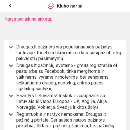
Klubo nariai
Narys panaikino anketą.
Draugas.lt pažintys yra populiariausios pažintys
Lietuvoje, todėl čia tikrai rasi su kuo susipažinti ir ką
pakviesti į pasimatymą!
Draugas.lt pažinčių svetainė - greita registracija el.
paštu arba su Facebook, tinka merginoms ir
vaikinams, vyrams ir moterims, bei senjorams
ieškantiems draugų, nuotykių, antros pusės,
ilgalaikių santykių.
Pažintys lietuviams! Ieškok ir susipažink su
lietuviais iš visos Europos - UK, Anglija, Airija,
Norvegija, Vokietija, Švedija ir kitos šalys.
Registruokis ir naršyk nemokamai Draugas.lt
pažinčių portale. Geriausios naujos pažintys,
pokalbiai, flirtas ir pažinčių žaidimai, bei pažinčių