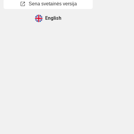
open_in_new
Sena svetainės versija
English