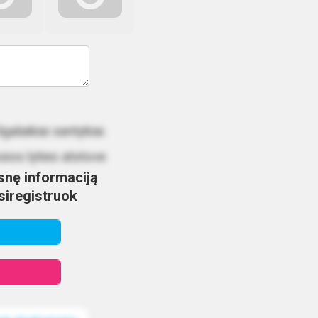
alaikiai santykiai.
ios lyties atstove
nę informaciją
žsiregistruok