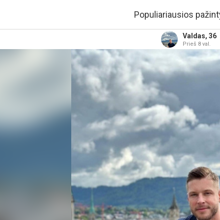
Populiariausios pažint
Valdas, 36
Prieš 8 val.