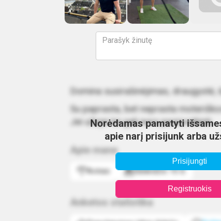
Domina susirašinėjimas, draugystė, ilg
Su paprasta, bet neprasta moteriškos
Jei užejai tai gali nors pasisveikinti.
Norėdamas pamatyti išsames
apie narį prisijunk arba u
Apie mane
Prisijungti
Avinas
Balandžio 10 d.
Registruokis
Anketos statistika