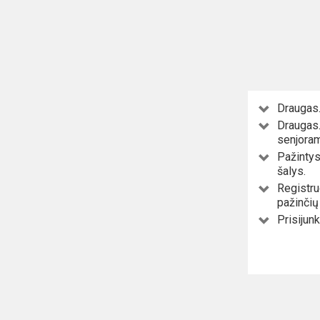
Draugas.
Draugas.
senjoram
Pažintys 
šalys.
Registru
pažinčių
Prisijun