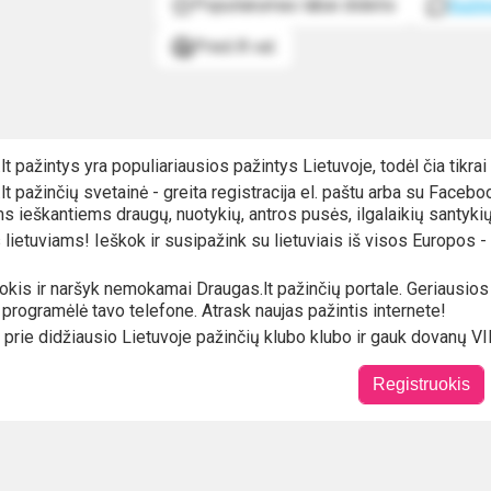
Populiarumas labai didelis
Suži
Prieš 8 val.
lt pažintys yra populiariausios pažintys Lietuvoje, todėl čia tikra
lt pažinčių svetainė - greita registracija el. paštu arba su Faceb
s ieškantiems draugų, nuotykių, antros pusės, ilgalaikių santykių
lietuviams! Ieškok ir susipažink su lietuviais iš visos Europos - UK,
okis ir naršyk nemokamai Draugas.lt pažinčių portale. Geriausios na
 programėlė tavo telefone. Atrask naujas pažintis internete!
k prie didžiausio Lietuvoje pažinčių klubo klubo ir gauk dovanų VIP
Registruokis