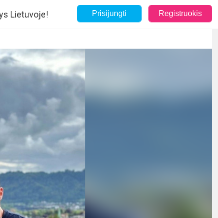
ys Lietuvoje!
Prisijungti
Registruokis