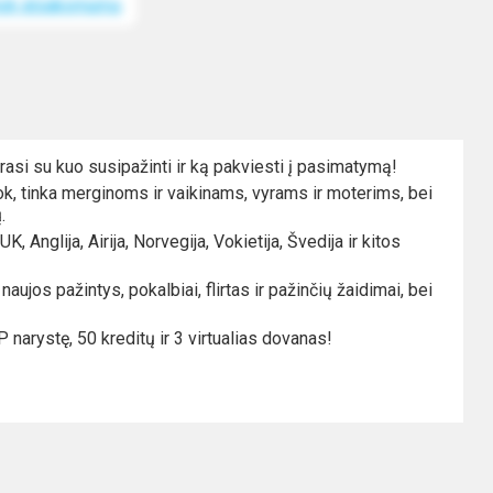
nok atsakomumą
i rasi su kuo susipažinti ir ką pakviesti į pasimatymą!
ook, tinka merginoms ir vaikinams, vyrams ir moterims, bei
.
 Anglija, Airija, Norvegija, Vokietija, Švedija ir kitos
ujos pažintys, pokalbiai, flirtas ir pažinčių žaidimai, bei
 narystę, 50 kreditų ir 3 virtualias dovanas!