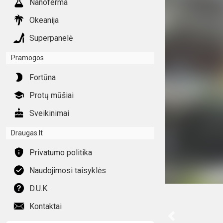
Nanoferma
Okeanija
Superpanelė
Pramogos
Fortūna
Protų mūšiai
Sveikinimai
Draugas.lt
Privatumo politika
Naudojimosi taisyklės
D.U.K.
Kontaktai