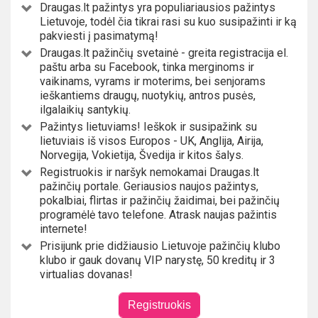
Draugas.lt pažintys yra populiariausios pažintys
Lietuvoje, todėl čia tikrai rasi su kuo susipažinti ir ką
pakviesti į pasimatymą!
Draugas.lt pažinčių svetainė - greita registracija el.
paštu arba su Facebook, tinka merginoms ir
vaikinams, vyrams ir moterims, bei senjorams
ieškantiems draugų, nuotykių, antros pusės,
ilgalaikių santykių.
Pažintys lietuviams! Ieškok ir susipažink su
lietuviais iš visos Europos - UK, Anglija, Airija,
Norvegija, Vokietija, Švedija ir kitos šalys.
Registruokis ir naršyk nemokamai Draugas.lt
pažinčių portale. Geriausios naujos pažintys,
pokalbiai, flirtas ir pažinčių žaidimai, bei pažinčių
programėlė tavo telefone. Atrask naujas pažintis
internete!
Prisijunk prie didžiausio Lietuvoje pažinčių klubo
klubo ir gauk dovanų VIP narystę, 50 kreditų ir 3
virtualias dovanas!
Registruokis