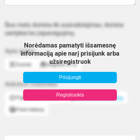
Šiuo metu domina tik susirašinėjimas, domina
santykiai be įsipareigojimų.
Norėdamas pamatyti išsamesnę
Apie mane
informaciją apie narį prisijunk arba
užsiregistruok
Dvyniai
Gegužės 23 d.
Prisijungti
Anketos statistika
Registruokis
Populiarumas didelis
Sužinok atsakomumą
Prieš mėnesį